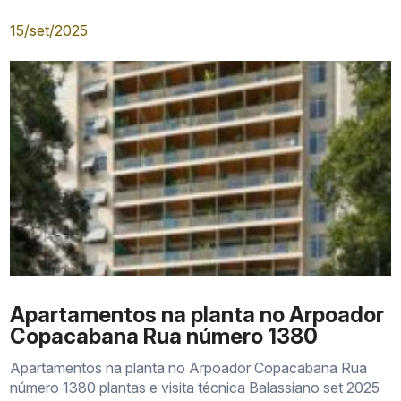
Forte de Copacabana
15/set/2025
Pedra do Arpoador
Praia do Arpoador
Posto 6
Estação General Osório Ipanema
Avenida Vieira Souto
Avenida Atlântica
Apartamentos na planta no Arpoador
Copacabana Rua número 1380
Apartamentos na planta no Arpoador Copacabana Rua
número 1380 plantas e visita técnica Balassiano set 2025