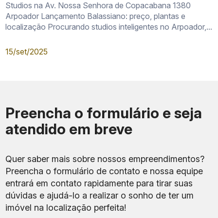
Studios na Av. Nossa Senhora de Copacabana 1380
Arpoador Lançamento Balassiano: preço, plantas e
localização Procurando studios inteligentes no Arpoador,...
15/set/2025
tabela comercial vigente
Preencha o formulário e seja
andar, posição e metragem
atendido em breve
fluxo de pagamento
memorial de incorporação
Quer saber mais sobre nossos empreendimentos?
Preencha o formulário de contato e nossa equipe
regras condominiais
entrará em contato rapidamente para tirar suas
mobiliário e manutenção
dúvidas e ajudá-lo a realizar o sonho de ter um
imóvel na localização perfeita!
moradia, uso próprio e renda