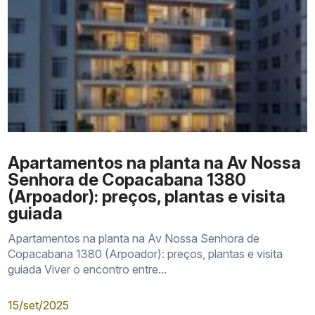
Up gardens
31 m² a 56 m²
Studios
32 m² a 39 m²
Double studios
66 m² a 72 m²
Coberturas lineares
60 m² a 63 m²
Coberturas duplex
72 m² a 99 m²
Apartamentos na planta na Av Nossa
Senhora de Copacabana 1380
(Arpoador): preços, plantas e visita
guiada
Apartamentos na planta na Av Nossa Senhora de
Copacabana 1380 (Arpoador): preços, plantas e visita
guiada Viver o encontro entre...
15/set/2025