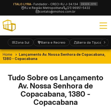
ITALO LYRA
- Fundador - CRECI-RJ J-34.134
DESDE 2010
RJ e Região Metropolitana
(21) 96951-5432
contato@imohoo.com.br
Zona Sul
Barra e Recreio
Barra da Tijuca
Home
Lançamento Av. Nossa Senhora de Copacabana,
1380 - Copacabana
Tudo Sobre os Lançamento
Av. Nossa Senhora de
Copacabana, 1380 -
Copacabana