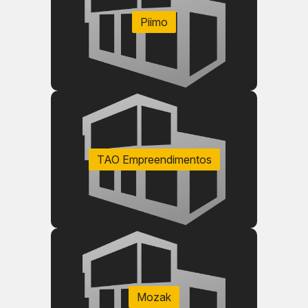
Piimo
TAO Empreendimentos
Mozak