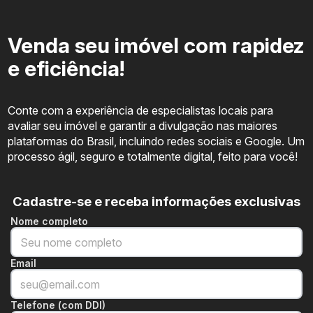
Parcelamento
Até 24 vezes com a construtora
direto
Venda seu imóvel com rapidez
Chaves
Entregues em até 30 dias após quita
e eficiência!
Financiamento
Bancário, com uso de FGTS liberado
Pagamento à
Descontos exclusivos em unidades
Conte com a experiência de especialistas locais para
vista
selecionadas
avaliar seu imóvel e garantir a divulgação nas maiores
plataformas do Brasil, incluindo redes sociais e Google. Um
processo ágil, seguro e totalmente digital, feito para você!
Cadastre-se e receba informações exclusivas
Nome completo
Email
Telefone (com DDI)