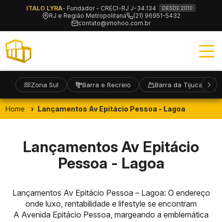
ITALO LYRA
- Fundador - CRECI-RJ J-34.134
DESDE 2010
RJ e Região Metropolitana
(21) 96951-5432
contato@imohoo.com.br
Zona Sul
Barra e Recreio
Barra da Tijuca
Home
Lançamentos Av Epitácio Pessoa - Lagoa
Lançamentos Av Epitácio
Pessoa - Lagoa
Lançamentos Av Epitácio Pessoa – Lagoa: O endereço
onde luxo, rentabilidade e lifestyle se encontram
A Avenida Epitácio Pessoa, margeando a emblemática