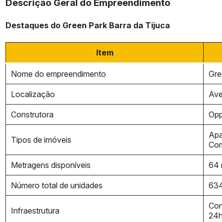
Descrição Geral do Empreendimento
Destaques do Green Park Barra da Tijuca
Item
Nome do empreendimento
Gre
Localização
Ave
Construtora
Opp
Apa
Tipos de imóveis
Com
Metragens disponíveis
64 
Número total de unidades
63
Con
Infraestrutura
24