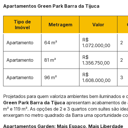
Apartamentos Green Park Barra da Tijuca
Tipo de
Metragem
Valor
Imóvel
R$
Apartamento
64 m²
2
1.072.000,00
R$
Apartamento
81 m²
2
1.356.750,00
R$
Apartamento
96 m²
3
1.608.000,00
Projetados para quem valoriza ambientes bem iluminados e c
Green Park Barra da Tijuca
apresentam acabamentos de a
m² e 119 m². As opções de 2 e 3 quartos com suítes são ideai
enxergam no metro quadrado da Barra uma oportunidade con
Apartamentos Garden: Mais Espaço, Mais Liberdade