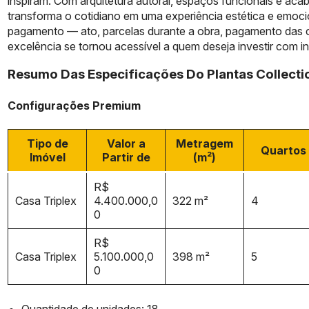
inspiram. Com arquitetura autoral, espaços funcionais e ac
transforma o cotidiano em uma experiência estética e emoci
pagamento — ato, parcelas durante a obra, pagamento das 
excelência se tornou acessível a quem deseja investir com int
Resumo Das Especificações Do Plantas Collecti
Configurações Premium
Tipo de
Valor a
Metragem
Quartos
Imóvel
Partir de
(m²)
R$
Casa Triplex
4.400.000,0
322 m²
4
0
R$
Casa Triplex
5.100.000,0
398 m²
5
0