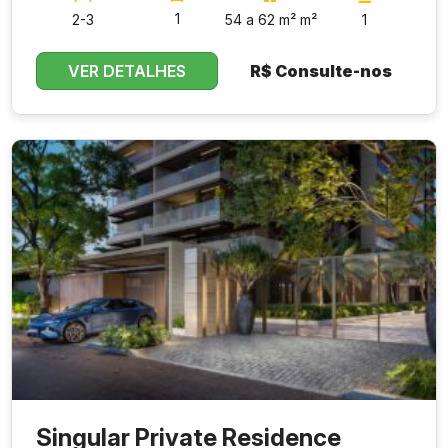
1
2-3
54 a 62 m² m²
1
VER DETALHES
R$
Consulte-nos
Singular Private Residence