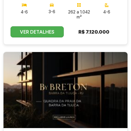
3-6
4-6
262 a 1.042
4-6
m²
VER DETALHES
R$
7.120.000