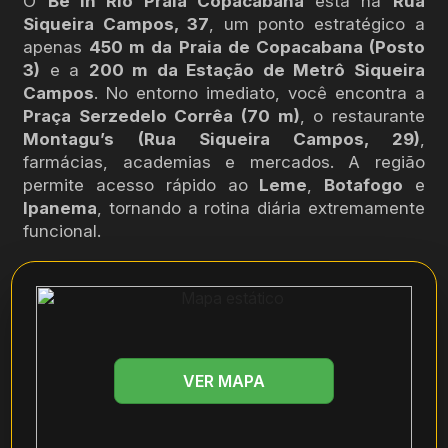
O
Be in Rio Praia Copacabana
está na
Rua
Siqueira Campos, 37
, um ponto estratégico a
apenas
450 m da Praia de Copacabana (Posto
3)
e a
200 m da Estação de Metrô Siqueira
Campos
. No entorno imediato, você encontra a
Praça Serzedelo Corrêa (70 m)
, o restaurante
Montagu’s (Rua Siqueira Campos, 29)
,
farmácias, academias e mercados. A região
permite acesso rápido ao
Leme
,
Botafogo
e
Ipanema
, tornando a rotina diária extremamente
funcional.
VER MAPA