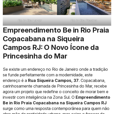
Be in Rio Lazer
Be in Rio Piscina
Empreendimento Be in Rio Praia
Copacabana na Siqueira
Campos RJ: O Novo Ícone da
Princesinha do Mar
Se existe um endereço no Rio de Janeiro onde a tradição
se funde perfeitamente com a modernidade, este
endereço é a
Rua Siqueira Campos, 37
. Copacabana,
carinhosamente chamada de Princesinha do Mar, recebe
agora um projeto que redefine o conceito de morar bem e
investir com inteligência na Zona Sul. O
Empreendimento
Be in Rio Praia Copacabana na Siqueira Campos RJ
surge como uma resposta contemporânea para quem não
abre mão da praticidade urbana, mas exige o frescor da