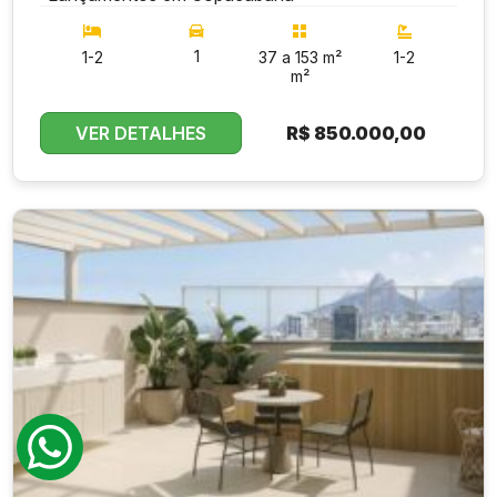
1
1-2
37 a 153 m²
1-2
m²
VER DETALHES
R$
850.000,00