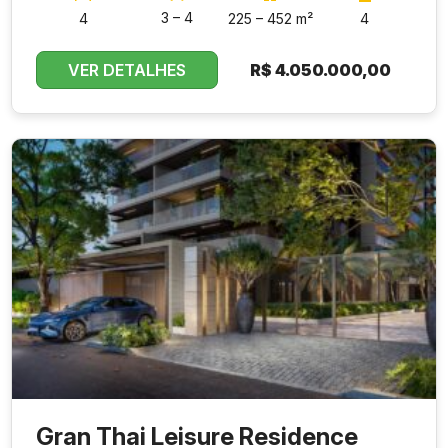
3 – 4
4
225 – 452 m²
4
VER DETALHES
R$
4.050.000,00
Gran Thai Leisure Residence