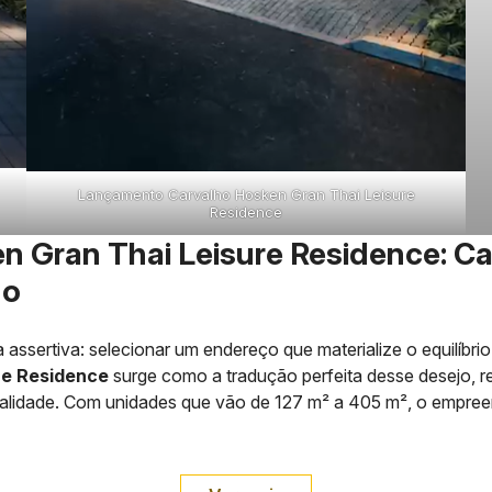
Lançamento Carvalho Hosken Gran Thai Leisure
Residence
Gran Thai Leisure Residence: Car
do
sertiva: selecionar um endereço que materialize o equilíbrio e
re Residence
surge como a tradução perfeita desse desejo, reu
onalidade. Com unidades que vão de 127 m² a 405 m², o empr