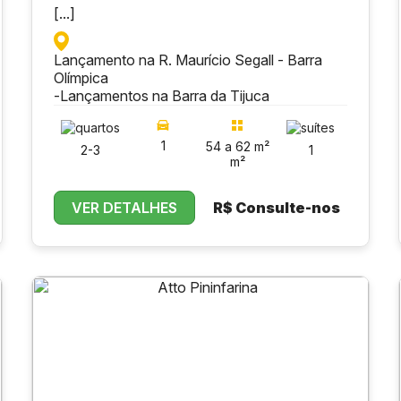
[...]
Lançamento na R. Maurício Segall - Barra
Olímpica
-
Lançamentos na Barra da Tijuca
1
54 a 62 m²
2-3
1
m²
VER DETALHES
R$
Consulte-nos