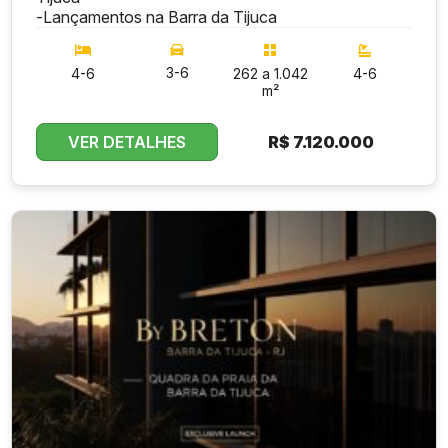
-
Lançamentos na Barra da Tijuca
3-6
4-6
262 a 1.042
4-6
m²
VER DETALHES
R$
7.120.000