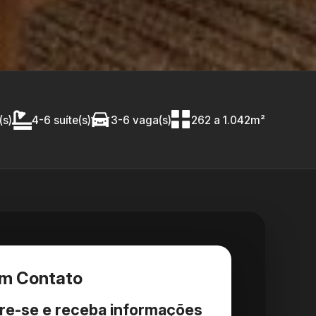
(s)
4-6 suíte(s)
3-6 vaga(s)
262 a 1.042m²
em Contato
re-se e receba informações