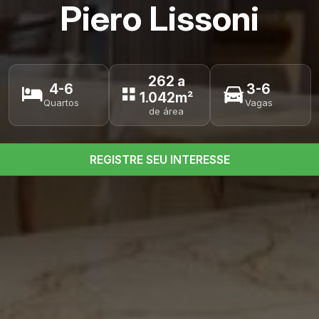
Piero Lissoni
262 a
4-6
3-6
1.042m²
Quartos
Vagas
de área
REGISTRE SEU INTERESSE