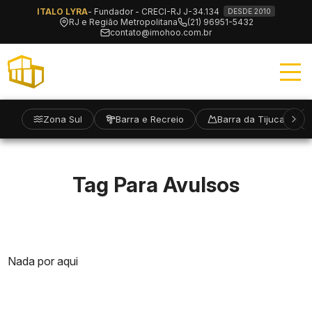
ITALO LYRA
- Fundador - CRECI-RJ J-34.134
DESDE 2010
RJ e Região Metropolitana
(21) 96951-5432
contato@imohoo.com.br
Zona Sul
Barra e Recreio
Barra da Tijuca
Tag Para Avulsos
Nada por aqui