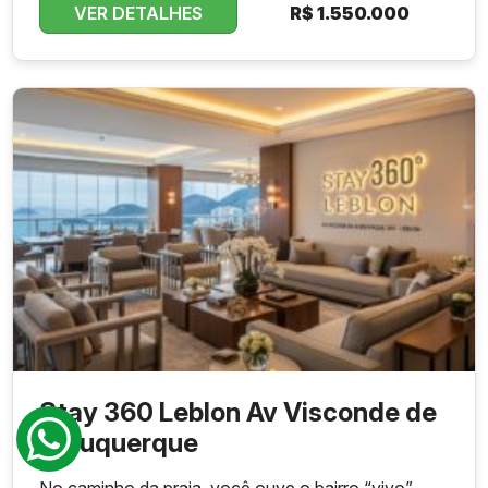
VER DETALHES
R$
1.550.000
Stay 360 Leblon Av Visconde de
Albuquerque
No caminho da praia, você ouve o bairro “vivo”,