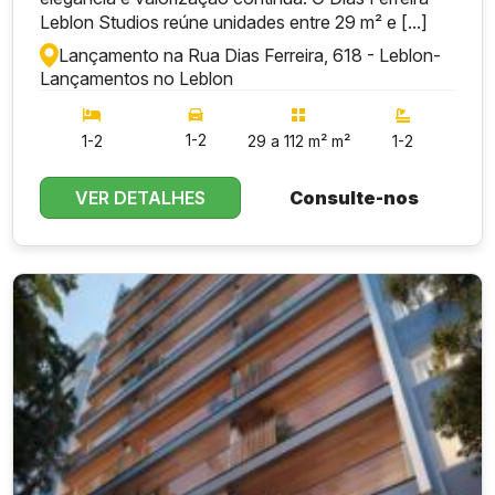
Leblon Studios reúne unidades entre 29 m² e [...]
Lançamento na Rua Dias Ferreira, 618 - Leblon
-
Lançamentos no Leblon
1-2
1-2
29 a 112 m² m²
1-2
VER DETALHES
Consulte-nos