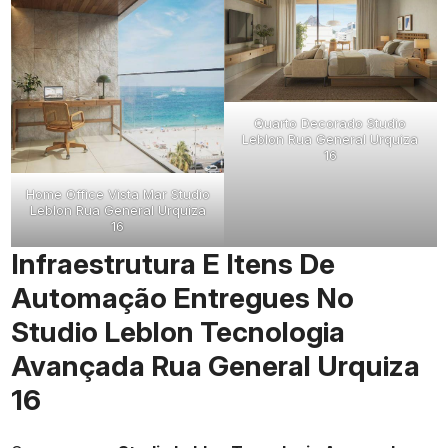
Quarto Decorado Studio
Leblon Rua General Urquiza
16
Home Office Vista Mar Studio
Leblon Rua General Urquiza
16
Infraestrutura E Itens De
Automação Entregues No
Studio Leblon Tecnologia
Avançada Rua General Urquiza
16