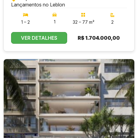
Lançamentos no Leblon
1
1 – 2
32 – 77 m²
2
VER DETALHES
R$
1.704.000,00