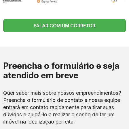
garagem
de carga e descarga
Piscina aquecida, sauna,
Estrutura de lazer
academia, churrasqueira,
FALAR COM UM CORRETOR
rooftop
Mini mercado, espaço
Comodidades
delivery, maleiro,
bicicletário
Tipo de obra
Incorporação
Preencha o formulário e seja
atendido em breve
Construtora
Opportunity
Be In Rio Tonelero
Condomínio
Copacabana
Quer saber mais sobre nossos empreendimentos?
Preencha o formulário de contato e nossa equipe
entrará em contato rapidamente para tirar suas
dúvidas e ajudá-lo a realizar o sonho de ter um
imóvel na localização perfeita!