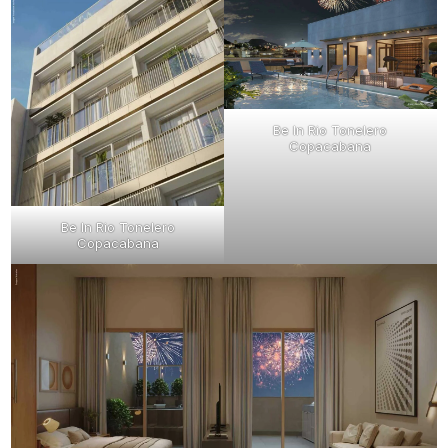
Be In Rio Tonelero
Copacabana
Be In Rio Tonelero
Copacabana