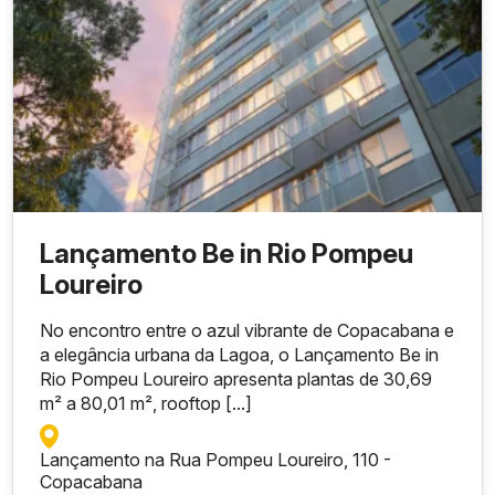
R$
1.070.
Studio
39 m²
1
–
1
200,0
0
Studio
R$
Up
1.130.
57 m²
1
–
1
Garde
000,0
n
0
Studio
Lançamento Be in Rio Pompeu
R$
Up
Loureiro
58 m²
1.212.8
1
–
1
Garde
00,00
n
No encontro entre o azul vibrante de Copacabana e
a elegância urbana da Lagoa, o Lançamento Be in
Studio
R$
Rio Pompeu Loureiro apresenta plantas de 30,69
Up
1.229.
60 m²
1
–
1
Garde
000,0
m² a 80,01 m², rooftop [...]
n
0
Lançamento na Rua Pompeu Loureiro, 110 -
R$
Doubl
Copacabana
1.730.