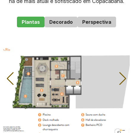
há de mais atual e sofisticado em Copacabana.
Características
Detalhes
Plantas
Decorado
Perspectiva
Nome do
Be In Rio Tonelero
empreendimento
Copacabana
Rua Tonelero, 61 –
Endereço
Copacabana – Rio de
Janeiro
Número de unidades
70
Studios, Studios Up
Tipos de imóveis
Gardens, Double Suítes,
Coberturas
Metragens
De 28 m² a 72 m²
Previsão de entrega
Dezembro de 2026
Número de vagas de
7 vagas à venda + 1 vaga