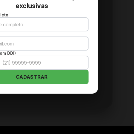
exclusivas
leto
om DDI)
CADASTRAR