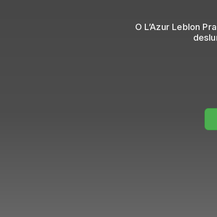
O L’Azur Leblon Pra
deslu