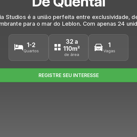
De Quental
ia Studios é a união perfeita entre exclusividade, de
mbrante para o mar do Leblon. Com apenas 24 uni
32 a
1-2
1
110m²
Quartos
Vagas
de área
REGISTRE SEU INTERESSE