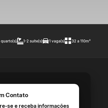
 quarto(s)
1-2 suíte(s)
1 vaga(s)
32 a 110m²
em Contato
re-se e receba informações