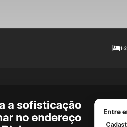
1-2
a a sofisticação
Entre 
mar no endereço
Cadast