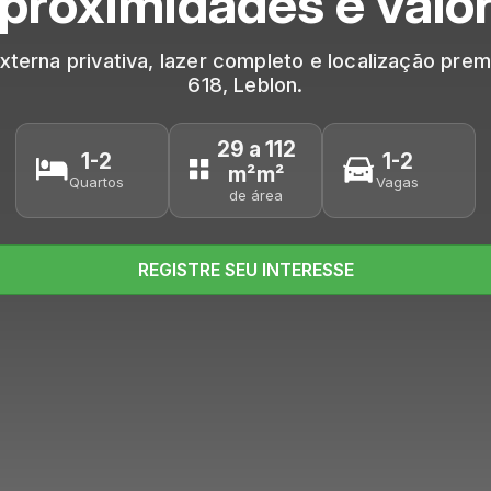
proximidades e valo
erna privativa, lazer completo e localização prem
618, Leblon.
29 a 112
1-2
1-2
m²m²
Quartos
Vagas
de área
REGISTRE SEU INTERESSE