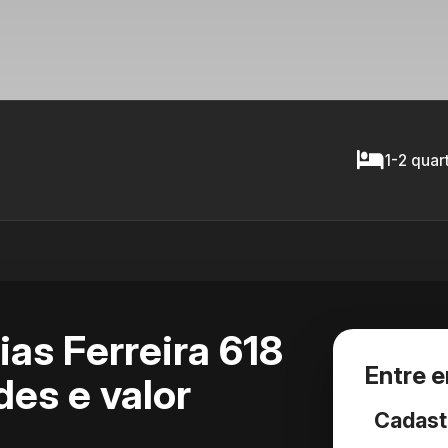
1-2 quar
as Ferreira 618
Entre 
es e valor
Cadast