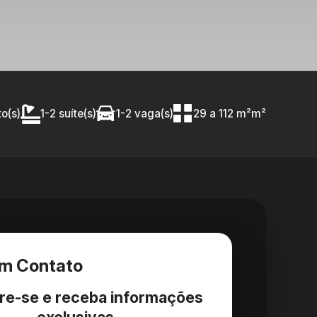
to(s)
1-2 suíte(s)
1-2 vaga(s)
29 a 112 m²m²
em Contato
re-se e receba informações