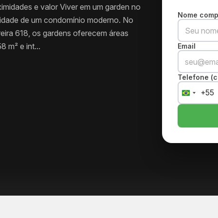
ximidades e valor Viver em um garden no
Nome comp
icidade de um condomínio moderno. No
rreira 618, os gardens oferecem áreas
 m² e int...
Email
Telefone (c
+55
Brazil
+55