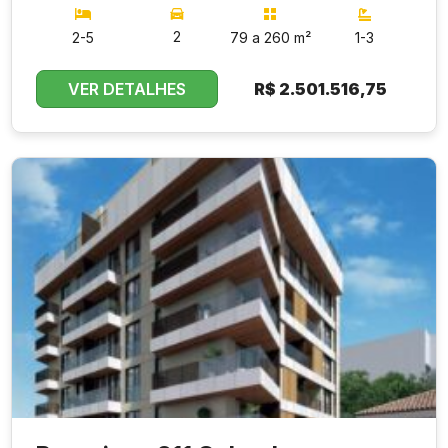
2
2-5
79 a 260 m²
1-3
VER DETALHES
R$
2.501.516,75