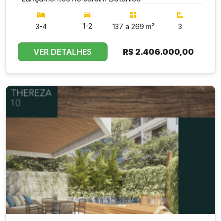
1-2
3-4
137 a 269 m²
3
VER DETALHES
R$
2.406.000,00