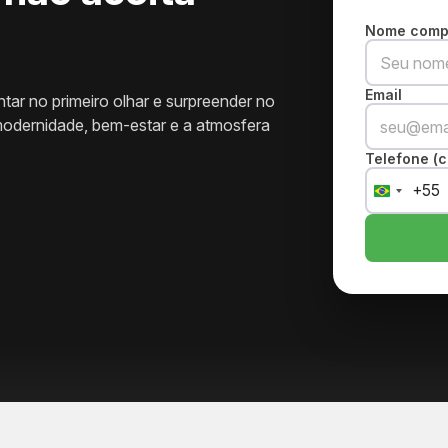
Nome comp
Email
tar no primeiro olhar e surpreender no
odernidade, bem-estar e a atmosfera
Telefone (c
+55
Brazil
+55