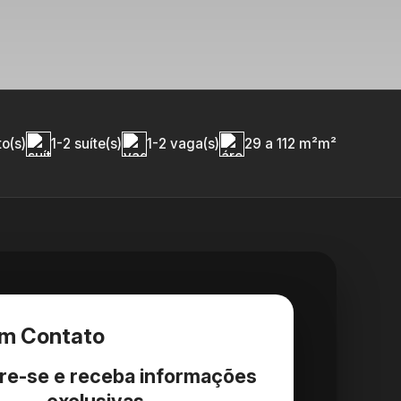
to(s)
1-2 suíte(s)
1-2 vaga(s)
29 a 112 m²m²
em Contato
re-se e receba informações