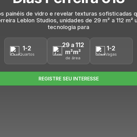
os painéis de vidro e revelar texturas sofisticadas
rreira Leblon Studios, unidades de 29 m² a 112 m² u
tecnologia para
29 a 112
1-2
1-2
m²m²
Quartos
Vagas
de área
REGISTRE SEU INTERESSE