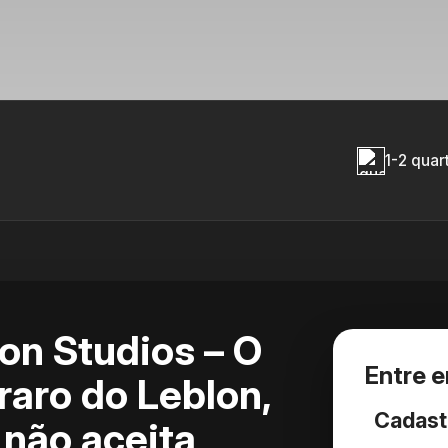
1-2 quar
lon Studios – O
Entre 
raro do Leblon,
Cadast
 não aceita