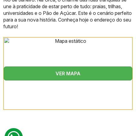
Possibilidade prevista de
Customização das
une à praticidade de estar perto de tudo: praias, trilhas,
personalização de
Unidades
universidades e o Pão de Açúcar. Este é o cenário perfeito
acabamentos e layout
para a sua nova história. Conheça hoje o endereço do seu
futuro!
VER MAPA