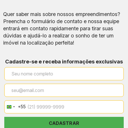
Quer saber mais sobre nossos empreendimentos?
Preencha o formulário de contato e nossa equipe
entrará em contato rapidamente para tirar suas
dúvidas e ajudá-lo a realizar o sonho de ter um
imóvel na localização perfeita!
Cadastre-se e receba informações exclusivas
Característica
Descrição
Rua Odílio Bacelar,
Urca –
Endereço
Zona Sul – Rio de
Janeiro
Apartamentos Tipo e
Tipo de Imóvel
Studios
+55
Brazil
+55
1 quarto (Studios) / 4
CADASTRAR
Quartos
quartos (Apartamentos