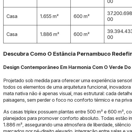
00
37.200.698
Casa
1.655 m²
600 m²
00
39.394.43
Casa
1.886 m²
600 m²
00
Descubra Como O Estância Pernambuco Redefine
Design Contemporâneo Em Harmonia Com O Verde Do
Projetado sob medida para oferecer uma experiência sensori
todos os elementos de uma arquitetura funcional, inovadora 
mata nativa não é apenas visual, mas estrutural: cada detalh
paisagens, sem perder o foco no conforto térmico e na priv
As casas triplex possuem plantas entre 500 m² e 600 m², c
planejados para promover conforto absoluto. Todas estão i
1.886 m², assegurando uma atmosfera de liberdade, silêncio
marcados por pé-direito elevado, integração entre salas e v