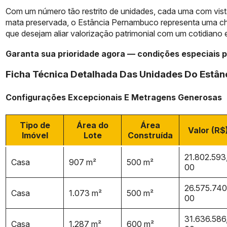
Com um número tão restrito de unidades, cada uma com vista
mata preservada, o Estância Pernambuco representa uma chan
que desejam aliar valorização patrimonial com um cotidiano 
Garanta sua prioridade agora — condições especiais p
Ficha Técnica Detalhada Das Unidades Do Estâ
Configurações Excepcionais E Metragens Generosas
Tipo de
Área do
Área
Valor (R$
Imóvel
Lote
Construída
21.802.593
Casa
907 m²
500 m²
00
26.575.740
Casa
1.073 m²
500 m²
00
31.636.586
Casa
1.287 m²
600 m²