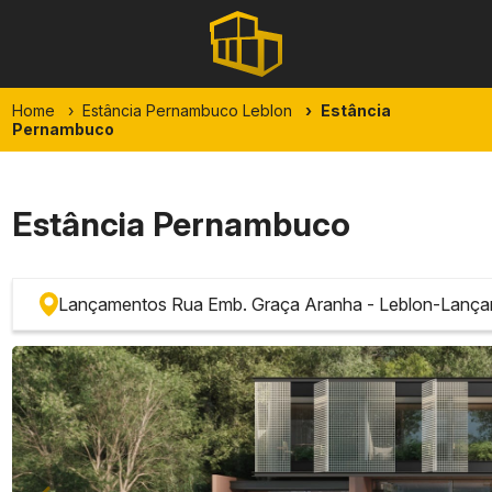
Home
Estância Pernambuco Leblon
Estância
Pernambuco
Estância Pernambuco
Lançamentos Rua Emb. Graça Aranha - Leblon
-
Lança