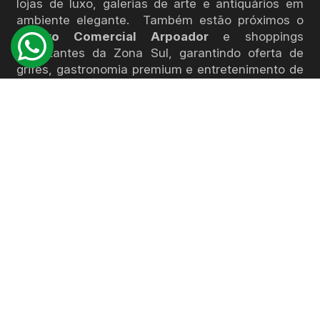
lojas de luxo, galerias de arte e antiquários em
ambiente elegante. Também estão próximos o
Centro Comercial Arpoador
e shoppings
importantes da Zona Sul, garantindo oferta de
grifes, gastronomia premium e entretenimento de
alto padrão.
O que se respira aqui é conveniência múltipla:
praia, vistas deslumbrantes, cultura viva,
gastronomia requintada e compras de
primeira linha
— tudo a poucos passos,
circulando entre orla, calçadão e bairros icônicos.
Lançamento Av. Nossa Senhora de Copacabana,
1380 - Copacabana - Lançamentos em
Copacabana
NA REGIÃO TEM: