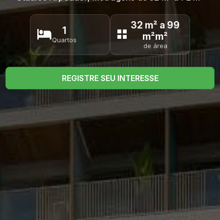
32 m² a 99
1
m²m²
Quartos
de área
REGISTRE SEU INTERESSE