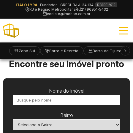
ITALO LYRA
- Fundador - CRECI-RJ J-34.134
DESDE 2010
RJ e Região Metropolitana
(21) 96951-5432
contato@imohoo.com.br
Zona Sul
Barra e Recreio
Barra da Tijuca
Encontre seu imóvel pronto
Nome do Imóvel
Bairro