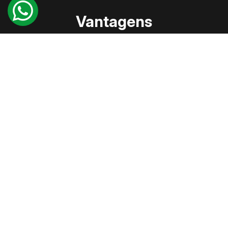
Vantagens
Você poderá usufruir de facilidades exclusivas e
comodidades que oferecemos a você
Garantia do melhor preço;
Atendimento personalizado;
Fluxos de pagamento feitos à sua medida;
Descontos especiais para pagamento à vista e
tabela de investidor (até final da obra);
Financiamento com todos os bancos e direto com a
construtora;
Venda remota com total segurança para qualquer
parte do Brasil e do mundo;