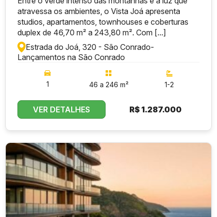
Entre o verde intenso das montanhas e a luz que
atravessa os ambientes, o Vista Joá apresenta
studios, apartamentos, townhouses e coberturas
duplex de 46,70 m² a 243,80 m². Com [...]
Estrada do Joá, 320 - São Conrado
-
Lançamentos na São Conrado
1
46 a 246 m²
1-2
VER DETALHES
R$
1.287.000