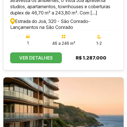
atravessa os ambientes, o Vista Joá apresenta
studios, apartamentos, townhouses e coberturas
duplex de 46,70 m² a 243,80 m². Com [...]
Estrada do Joá, 320 - São Conrado
-
Lançamentos na São Conrado
1
46 a 246 m²
1-2
VER DETALHES
R$
1.287.000