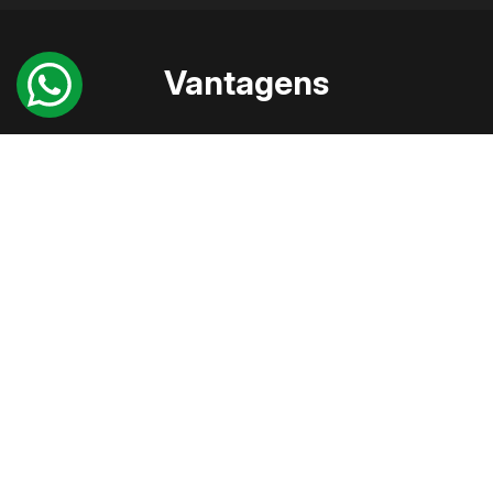
Vantagens
Você poderá usufruir de facilidades exclusivas e
comodidades que oferecemos a você
Garantia do melhor preço;
Atendimento personalizado;
Fluxos de pagamento feitos à sua medida;
Descontos especiais para pagamento à vista e
tabela de investidor (até final da obra);
Financiamento com todos os bancos e direto com a
construtora;
Venda remota com total segurança para qualquer
parte do Brasil e do mundo;